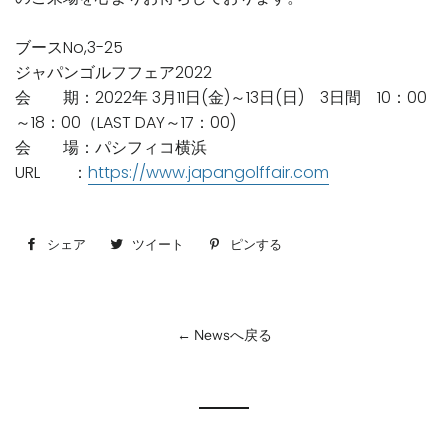
ブースNo,3-25
ジャパンゴルフフェア2022
会 期：2022年 3月11日(金)～13日(日) 3日間 10：00
～18：00（LAST DAY～17：00)
会 場：パシフィコ横浜
URL ：
https://www.japangolffair.com
シェア
Facebook
ツイート
Twitter
ピンする
Pinterest
で
に
で
シ
投
ピ
ェ
稿
ン
← Newsへ戻る
ア
す
す
す
る
る
る